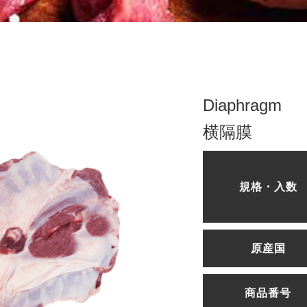
Diaphragm
横隔膜
規格・入数
原産国
商品番号