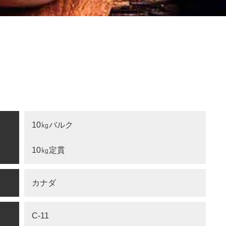
10㎏バルク
10㎏定貫
カナダ
C-11