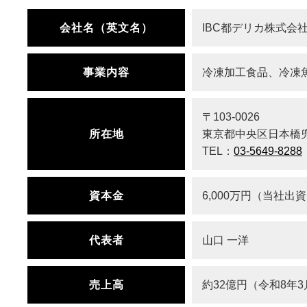
会社名（英文名）
IBC都デリカ株式会社（IBC
事業内容
冷凍加工食品、冷凍
〒103-0026
所在地
東京都中央区日本橋兜町
TEL：
03-5649-8288
資本金
6,000万円（当社出
代表者
山口 一洋
売上高
約32億円（令和8年