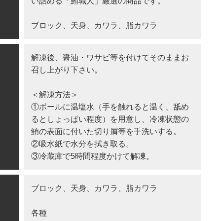
い詰める「鮪職人」厳選の商品です。
ブロック、天身、カワラ、脂カワラ
解凍後、醤油・ワサビ等を付けてそのままお
召し上がり下さい。
＜解凍方法＞
①ボールに温塩水（手を触れると温く、舐め
るとしょっぱい程度）を用意し、冷凍状態の
鮪の表面に付いた切り屑等を手洗いする。
②吸水紙で水分を拭き取る。
③冷蔵庫で5時間程度かけて解凍。
ブロック、天身、カワラ、脂カワラ
各種