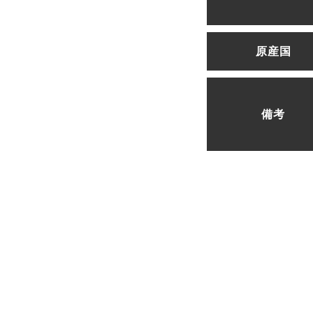
原産国
備考
問い